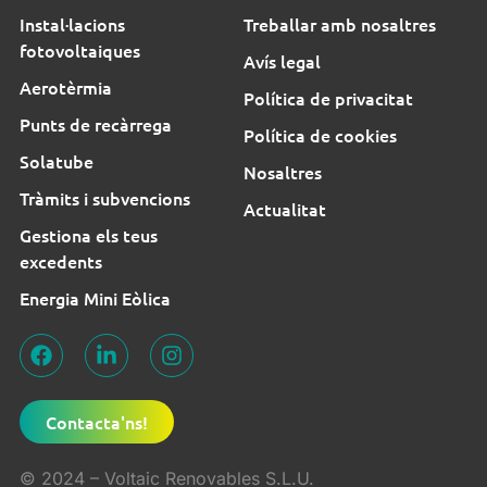
Instal·lacions
Treballar amb nosaltres
fotovoltaiques
Avís legal
Aerotèrmia
Política de privacitat
Punts de recàrrega
Política de cookies
Solatube
Nosaltres
Tràmits i subvencions
Actualitat
Gestiona els teus
excedents
Energia Mini Eòlica
Contacta'ns!
© 2024 – Voltaic Renovables S.L.U.