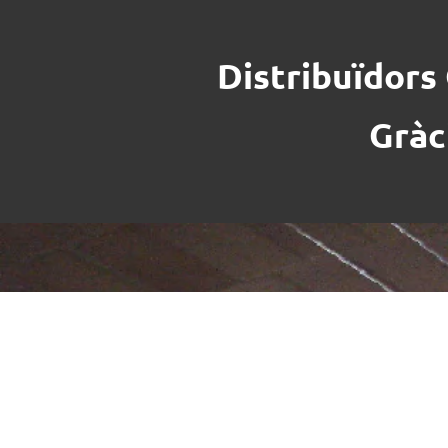
Distribuïdors 
Gràc
Com funciona el
solatub
Solatube és el sistema que permet portar la llum del S
mitjançant un tub de molt alta reflectivitat (99.7%).
Demanar pressupost