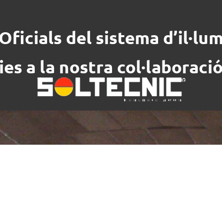
Oficials del sistema d’il·lu
ies a la nostra col·laboraci
e
?
ol a espais interiors