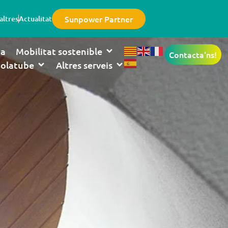
Sunpower Partner
altres
Actualitat
ia
Mobilitat sostenible
Contacta'ns!
Solatube
Altres serveis