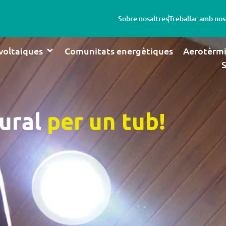
Sobre nosaltres
Treballar amb nos
ovoltaiques
Comunitats energètiques
Aerotèrm
tural
per un tub!