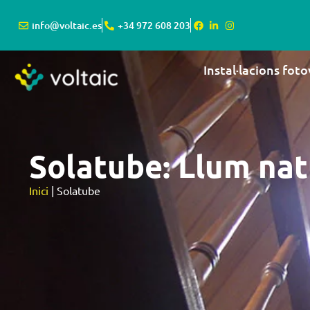
info@voltaic.es
+34 972 608 203
Instal·lacions fot
Solatube: Llum na
Inici
|
Solatube