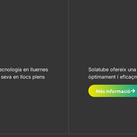
tecnologia en lluernes
Solatube ofereix una 
 seva en llocs plens
òptimament i eficaçme
Més informació