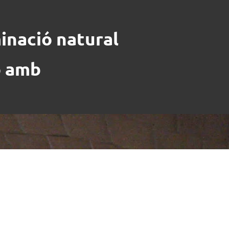
minació natural
ó amb