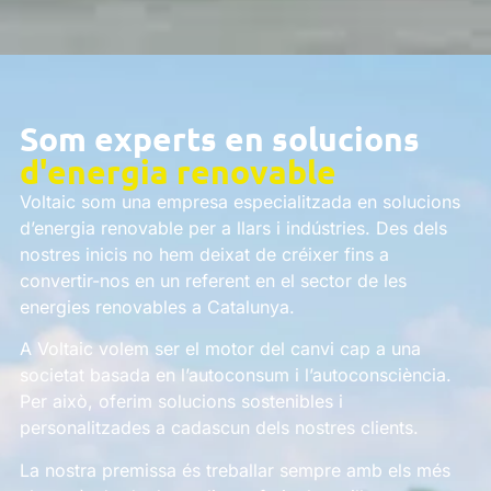
Som experts en solucions
d'energia renovable
Voltaic som una empresa especialitzada en solucions
d’energia renovable per a llars i indústries. Des dels
nostres inicis no hem deixat de créixer fins a
convertir-nos en un referent en el sector de les
energies renovables a Catalunya.
A Voltaic volem ser el motor del canvi cap a una
societat basada en l’autoconsum i l’autoconsciència.
Per això, oferim solucions sostenibles i
personalitzades a cadascun dels nostres clients.
La nostra premissa és treballar sempre amb els més