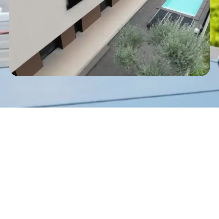
Clients que
confien
en
nosaltres
Fez clic aquí
per veure la cartera dels nostres
projectes realitzats.