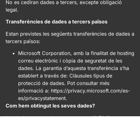
No es cediran dades a tercers, excepte obligació
legal.
Transferències de dades a tercers països
Estan previstes les següents transferències de dades a
tercers països:
Microsoft Corporation, amb la finalitat de hosting
correu electrònic i còpia de seguretat de les
dades. La garantia d’aquesta transferència s’ha
establert a través de: Clàusules tipus de
protecció de dades. Pot consultar més
informació a: https://privacy.microsoft.com/es-
es/privacystatement.
Com hem obtingut les seves dades?
Les dades personals que tractem a VOLTAIC
RENOVABLES SLU provenen de: El propi interessat.
Tractament de les dades d’assistents a