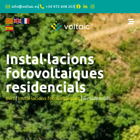
info@voltaic.es
+34 972 608 203
Instal·lacions
fotovoltaiques
residencials
Inici
|
Instal·lacions fotovoltaiques
|
Residencials