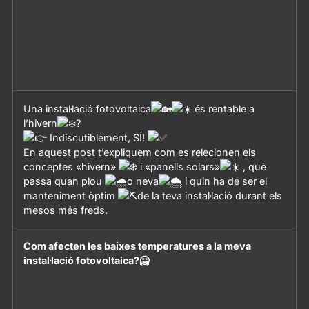
Una instal·lació fotovoltaica
és rentable a
l’hivern
?
Indiscutiblement, SÍ!
En aquest post t’expliquem com es relecionen els
conceptes «hivern»
i «panells solars»
, què
passa quan plou
o neva
i quin ha de ser el
manteniment òptim
de la teva instal·lació durant els
mesos més freds.
Com afecten les baixes temperatures a la meva
instal·lació fotovoltaica?🥶