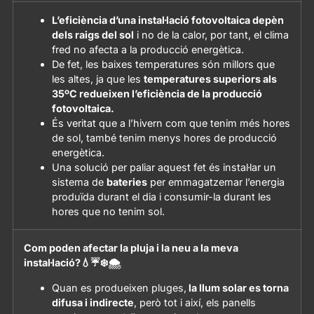
L’eficiència d’una instal·lació fotovoltaica depèn
dels raigs del sol
i no de la calor, por tant, el clima
fred no afecta a la producció energètica.
De fet, les baixes temperatures són millors que
les altes, ja que les
temperatures superiors als
35ºC redueixen l’eficiència de la producció
fotovoltaica.
És veritat que a l’hivern com que tenim més hores
de sol, també tenim menys hores de producció
energètica.
Una solució per paliar aquest fet és instal·lar un
sistema de
bateries
per emmagatzemar l’energia
produïda durant el dia i consumir-la durant les
hores que no tenim sol.
Com poden afectar la pluja i la neu a la meva
instal·lació?💧☔❄️🌨️
Quan es produeixen pluges,
la llum solar es torna
difusa i indirecte
, però tot i així, els panells