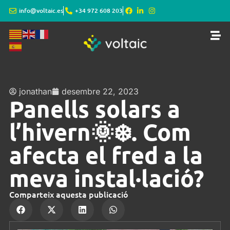
info@voltaic.es
+34 972 608 203
jonathan
desembre 22, 2023
Panells solars a
l’hivern🌞❄️. Com
afecta el fred a la
meva instal·lació?
Comparteix aquesta publicació