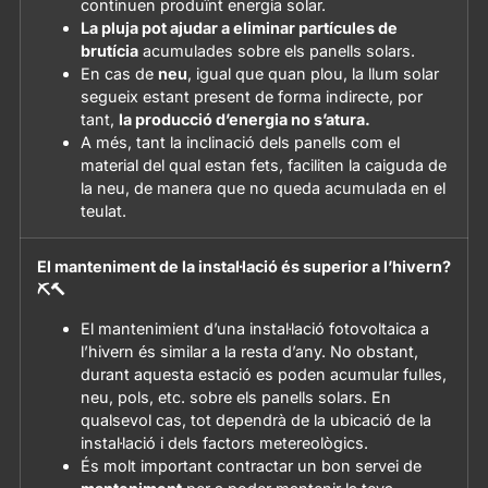
continuen produïnt energia solar.
La pluja pot ajudar a eliminar partícules de
brutícia
acumulades sobre els panells solars.
En cas de
neu
, igual que quan plou, la llum solar
segueix estant present de forma indirecte, por
tant,
la producció d’energia no s’atura.
A més, tant la inclinació dels panells com el
material del qual estan fets, faciliten la caiguda de
la neu, de manera que no queda acumulada en el
teulat.
El manteniment de la instal·lació és superior a l’hivern?
⛏️🔨
El mantenimient d’una instal·lació fotovoltaica a
l’hivern és similar a la resta d’any. No obstant,
durant aquesta estació es poden acumular fulles,
neu, pols, etc. sobre els panells solars. En
qualsevol cas, tot dependrà de la ubicació de la
instal·lació i dels factors metereològics.
És molt important contractar un bon servei de